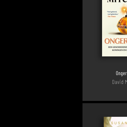
Onger
David M