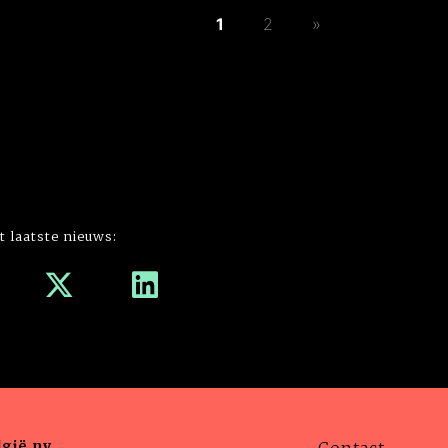
1
2
»
t laatste nieuws:
gië nv