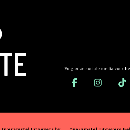
P
TE
Volg onze sociale media voor he
Overamstel Uitgevers bv
Overamstel Uitgevers Bel