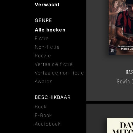
Verwacht
GENRE
Alle boeken
Fictie
Non-fictie
Poëzie
Vertaalde fictie
BA
Vertaalde non-fictie
Edwin 
Awards
BESCHIKBAAR
Boek
E-Book
Audioboek