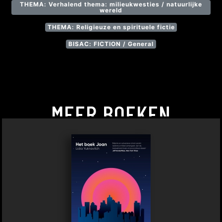
THEMA: Verhalend thema: milieukwesties / natuurlijke
wereld
THEMA: Religieuze en spirituele fictie
BISAC: FICTION / General
MEER BOEKEN