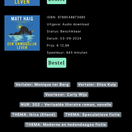
ISBN: 9789048873685
Uitgave: Audio download
Status: Beschikbaar
Datum: 03-09-2024
Prijs: € 12,99
Speelduur: 645 minuten
Bestel
Vertaler: Monique ter Berg
Vertaler: Elise Kuip
Voorlezer: Carly Wijs
NUR: 302 - Vertaalde literaire roman, novelle
THEMA: Ibiza (Eiland)
THEMA: Speculatieve fictie
THEMA: Moderne en hedendaagse fictie