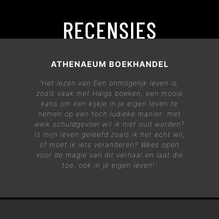
RECENSIES
ATHENAEUM BOEKHANDEL
'Het lezen van
Een onmogelijk leven
is,
zoals vaak met Haigs boeken, een mooie
kans om een kijkje in je eigen leven te
nemen op een toch ludieke manier: met
welk schuldgevoel wil ik niet oud worden?
Is mijn leven geleefd zoals ik het echt wil,
of moet ik iets veranderen? Wees open
voor de magie van dit verhaal en laat die
toe, ook in je eigen leven!'