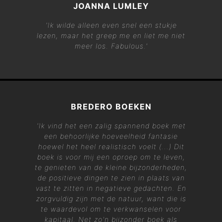
JOANNA LUMLEY
'Ik wilde alleen even snel een stukje
lezen, maar het greep me en liet me niet
meer los. Fabulous.'
BREDERO BOEKEN
'Ik vind het een zalig spannend boek met
een behoorlijke hoeveelheid fantasie
hoewel het heel realistisch voelt (...) Dit
boek is voor mij een oproep om te leven,
te genieten van de kleine bijzonderheden,
de positieve dingen te zien in plaats van
vast te zitten in negatieve gedachten. En
zorgvuldig zijn met de natuur, want die is
te waardevol om te verkwanselen voor
kapitaal. Net zo'n bijzonder boek als