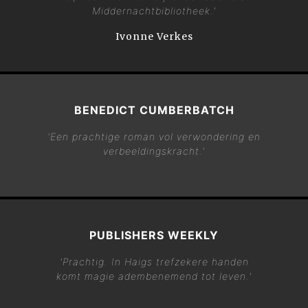
Middernachtbibliotheek
.'
Ivonne Verkes
BENEDICT CUMBERBATCH
'Een prachtige roman vol verwondering en
verbeeldingskracht.'
PUBLISHERS WEEKLY
'Prachtig. In Haigs trefzekere handen
komt magie adembenemend tot leven.'