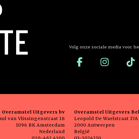
P
TE
Volg onze sociale media voor he
Overamstel Uitgevers bv
Overamstel Uitgevers Bel
aul van Vlissingenstraat 18
Leopold De Waelstraat 17A
1096 BK Amsterdam
2000 Antwerpen
Nederland
België
020-462 4300
03-3024210