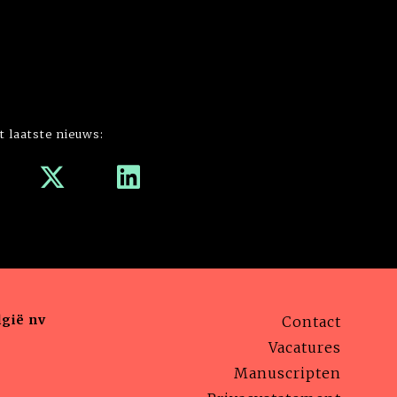
t laatste nieuws:
gië nv
Contact
Vacatures
Manuscripten