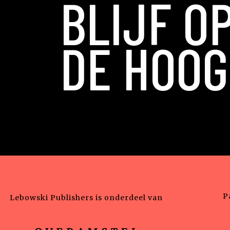
BLIJF O
DE HOOG
P
Lebowski Publishers is onderdeel van