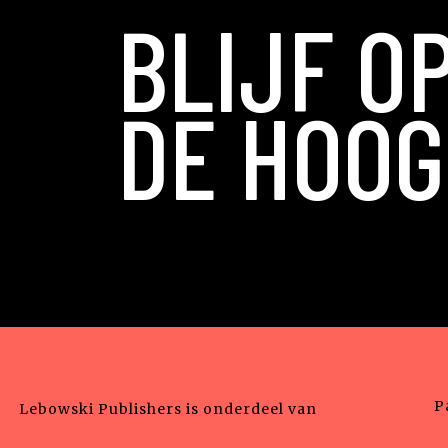
BLIJF O
DE HOOG
P
Lebowski Publishers is onderdeel van