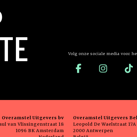
P
TE
Volg onze sociale media voor he
Overamstel Uitgevers bv
Overamstel Uitgevers Bel
aul van Vlissingenstraat 18
Leopold De Waelstraat 17A
1096 BK Amsterdam
2000 Antwerpen