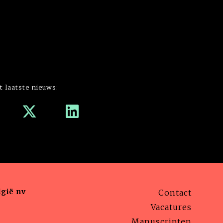
t laatste nieuws:
gië nv
Contact
Vacatures
Manuscripten