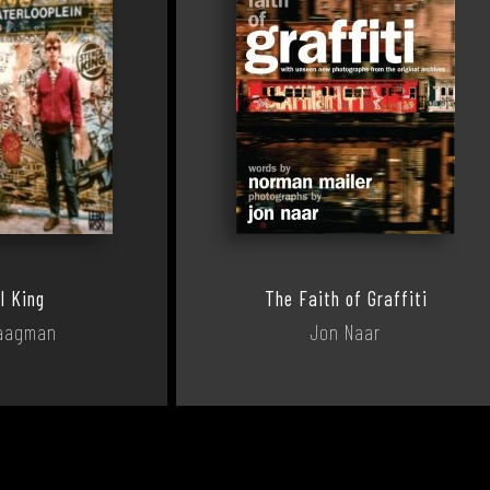
l King
The Faith of Graffiti
aagman
Jon Naar