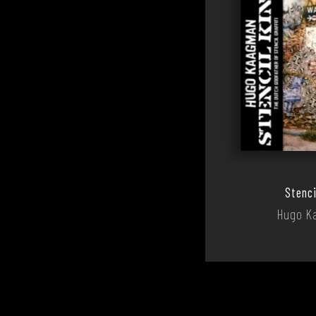
Stenci
Hugo K