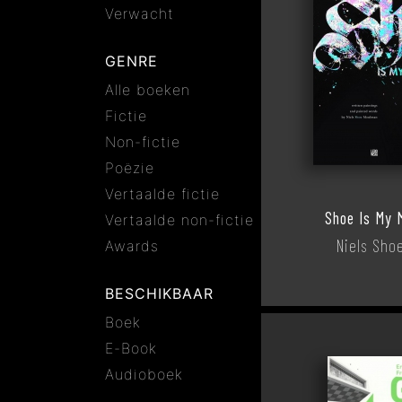
Verwacht
GENRE
Alle boeken
Fictie
Non-fictie
Poëzie
Vertaalde fictie
Shoe Is My 
Vertaalde non-fictie
Niels Sho
Awards
BESCHIKBAAR
Boek
E-Book
Audioboek