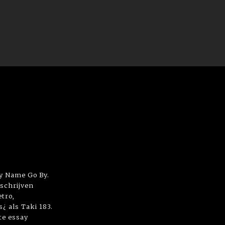
My Name Go By.
 schrijven
tro,
s¿ als Taki 183.
te essay