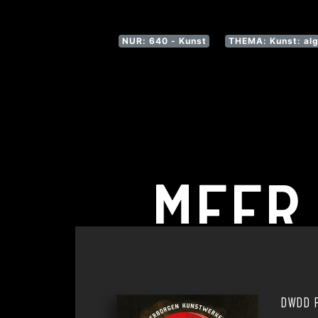
NUR: 640 - Kunst
THEMA: Kunst: al
MEER
DWDD P