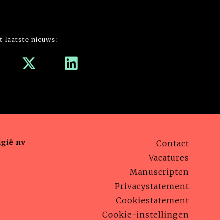
t laatste nieuws:
gië nv
Contact
Vacatures
Manuscripten
Privacystatement
Cookiestatement
Cookie-instellingen