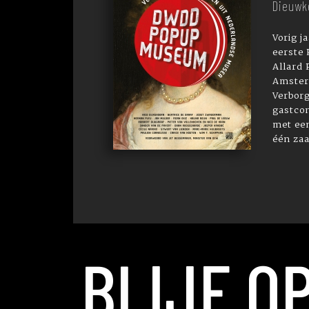
Dieuwk
Vorig j
eerste
Allard
Amster
Verbor
gastco
met ee
één zaa.
BLIJF O