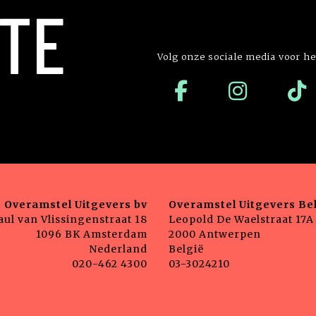
TE
Volg onze sociale media voor he
Overamstel Uitgevers bv
Overamstel Uitgevers Bel
aul van Vlissingenstraat 18
Leopold De Waelstraat 17A
1096 BK Amsterdam
2000 Antwerpen
Nederland
België
020-462 4300
03-3024210