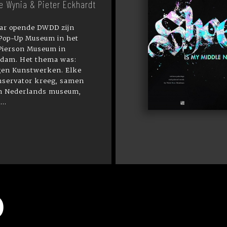
e Wynia & Pieter Eckhardt
aar opende DWDD zijn
 Pop-Up Museum in het
 Pierson Museum in
dam. Het thema was:
gen Kunstwerken. Elke
nservator kreeg, samen
n Nederlands museum,
..
P