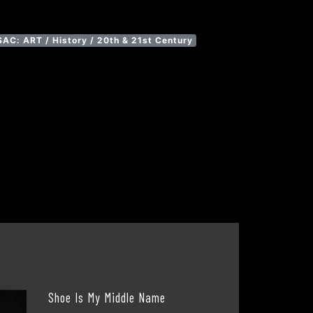
SAC: ART / History / 20th & 21st Century
Shoe Is My Middle Name