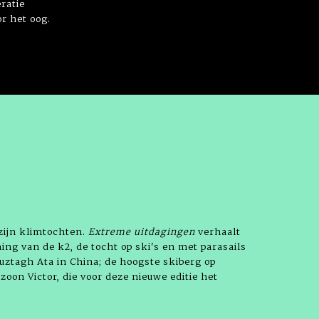
ratie
r het oog.
zijn klimtochten.
Extreme uitdagingen
verhaalt
ing van de k2, de tocht op ski's en met parasails
Muztagh Ata in China; de hoogste skiberg op
zoon Victor, die voor deze nieuwe editie het