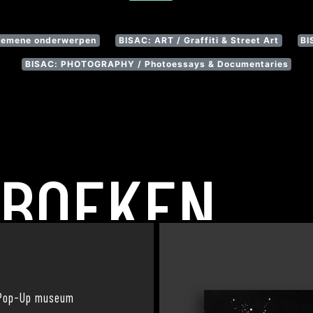
gemene onderwerpen
BISAC: ART / Graffiti & Street Art
BI
BISAC: PHOTOGRAPHY / Photoessays & Documentaries
 BOEKEN
op-Up museum