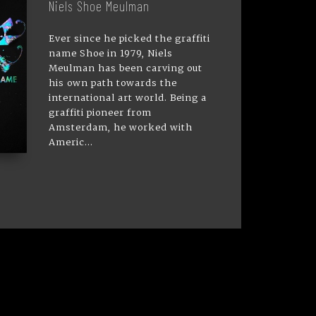
Niels Shoe Meulman
Ever since he picked the graffiti
name Shoe in 1979, Niels
Meulman has been carving out
his own path towards the
international art world. Being a
graffiti pioneer from
Amsterdam, he worked with
Americ...