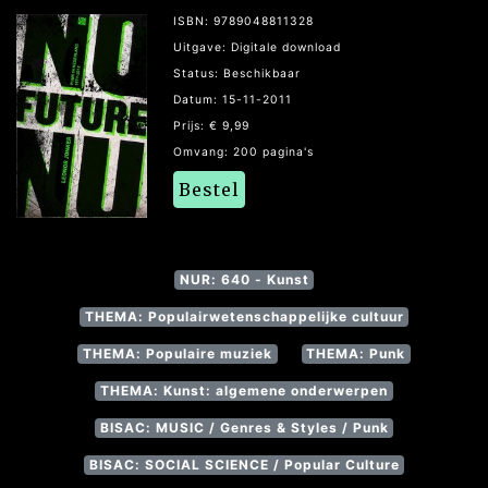
ISBN: 9789048811328
Uitgave: Digitale download
Status: Beschikbaar
Datum: 15-11-2011
Prijs: € 9,99
Omvang: 200 pagina's
Bestel
NUR: 640 - Kunst
THEMA: Populairwetenschappelijke cultuur
THEMA: Populaire muziek
THEMA: Punk
THEMA: Kunst: algemene onderwerpen
BISAC: MUSIC / Genres & Styles / Punk
BISAC: SOCIAL SCIENCE / Popular Culture