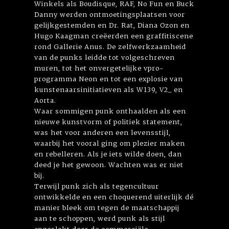
Winkels als Boudisque, RAF, No Fun en Buck
Danny werden ontmoetingsplaatsen voor
gelijkgestemden en Dr. Rat, Diana Ozon en
Hugo Kaagman creëerden een graffitiscene
rond Gallerie Anus. De zelfwerkzaamheid
van de punks leidde tot volgeschreven
muren, tot het onvergetelijke vpro-
programma Neon en tot een explosie van
kunstenaarsinitiatieven als W139, V2_ en
Aorta.
Waar sommigen punk onthaalden als een
nieuwe kunstvorm of politiek statement,
was het voor anderen een levensstijl,
waarbij het vooral ging om plezier maken
en rebelleren. Als je iets wilde doen, dan
deed je het gewoon. Wachten was er niet
bij.
Terwijl punk zich als tegencultuur
ontwikkelde en een choquerend uiterlijk dé
manier bleek om tegen de maatschappij
aan te schoppen, werd punk als stijl
opgeslokt door de commerciële