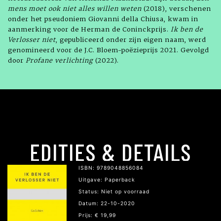
mens moet ook niet alles willen weten
(2018), verschenen
onder het pseudoniem Giovanni della Chiusa, kwam in
aanmerking voor de Herman de Coninckprijs.
Ik ben de
Verlosser niet
, gepubliceerd onder zijn eigen naam, werd
genomineerd voor de J.C. Bloem-poëzieprijs 2021. Gevolgd
door
Profane verlichting
(2022).
EDITIES & DETAILS
ISBN: 9789048856084
Uitgave: Paperback
Status: Niet op voorraad
Datum: 22-10-2020
Prijs: € 19,99