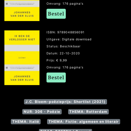
Omvang: 176 pagina's
Bestel
ISBN: 9789048856091
Uitgave: Digitale download
Status: Beschikbaar
Datum: 22-10-2020
Prijs: € 9,99
Omvang: 176 pagina's
Bestel
J.C. Bloem-poëzieprijs: Shortlist (2021)
NUR: 306 - Poëzie
THEMA: Rotterdam
THEMA: Italië
THEMA: Fictie: algemeen en literair