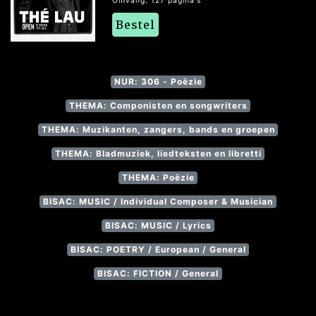
Omvang: 127 pagina's
Bestel
NUR: 306 - Poëzie
THEMA: Componisten en songwriters
THEMA: Muzikanten, zangers, bands en groepen
THEMA: Bladmuziek, liedteksten en libretti
THEMA: Poëzie
BISAC: MUSIC / Individual Composer & Musician
BISAC: MUSIC / Lyrics
BISAC: POETRY / European / General
BISAC: FICTION / General