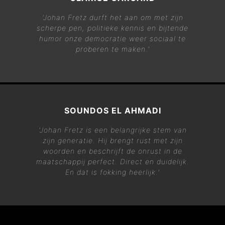
'Johan Fretz durft het aan om met zijn
scherpe pen, politieke kennis en bijtende
humor onze democratie weer sociaal te
proberen te maken.'
SOUNDOS EL AHMADI
'Johan Fretz is een belangrijke stem van
zijn generatie. Hij brengt rust met zijn
woorden en beschrijft de onrust in de
maatschappij perfect. Direct en duidelijk.
En dat is fokking heerlijk.'