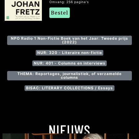
Omvang: 256 pagina's
Bestel
NPO Radio 1 Non-Fictie Boek van het Jaar: Tweede prijs
(2022)
NUR: 320 - Literaire non-fictie
NUR: 401 - Columns en interviews
THEMA: Reportages, journalistiek, of verzamelde
columns
BISAC: LITERARY COLLECTIONS / Essays
NIEUWS