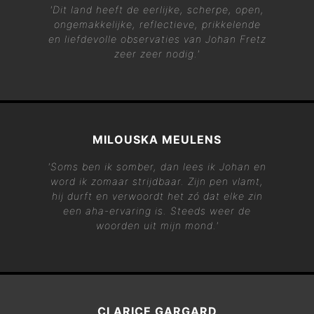
'Dit land heeft de eerlijke, scherpe, open,
ongemakkelijke, reflectieve, prikkelende
en liefdevolle observaties van Johan Fretz
zeer zeer nodig.'
MILOUSKA MEULENS
'Soms ben ik somber, dan lees ik Johan en
word ik zomaar strijdbaar. Zijn pen vlamt,
hij durft en verwoordt het zó dat elke zin
een aha-ervaring is. Steeds weer de
woorden uit mijn mond.'
CLARICE GARGARD