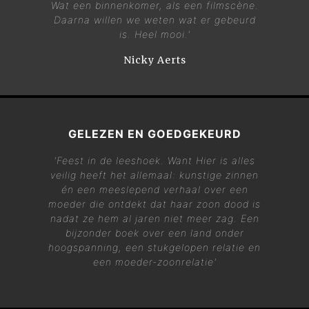
Wat een binnenkomer, als een filmscène.
Daarna willen we weten wat er gebeurd
is. Heel mooi.'
Nicky Aerts
GELEZEN EN GOEDGEKEURD
'Feest in de leeshoek. Want Hier is alles
veilig heeft het allemaal: kunstige zinnen
én een meeslepend verhaal over een
moeder die ontdekt dat haar zoon dood is
nadat ze hem al jaren niet meer zag. Een
bijzonder boek over een land onder
hoogspanning, een stukgelopen relatie en
een moeder-zoonrelatie'