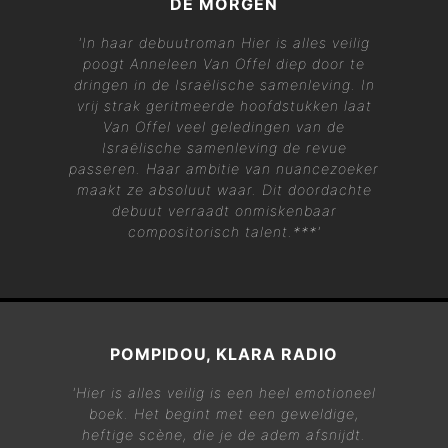
DE MORGEN
'In haar debuutroman
Hier is alles veilig
poogt Anneleen Van Offel diep door te
dringen in de Israëlische samenleving. In
vrij strak geritmeerde hoofdstukken laat
Van Offel veel geledingen van de
Israëlische samenleving de revue
passeren. Haar ambitie van nuancezoeker
maakt ze absoluut waar. Dit doordachte
debuut verraadt onmiskenbaar
compositorisch talent.***'
POMPIDOU, KLARA RADIO
'
Hier is alles veilig
is een heel emotioneel
boek. Het begint met een geweldige,
heftige scène, die je de adem afsnijdt.