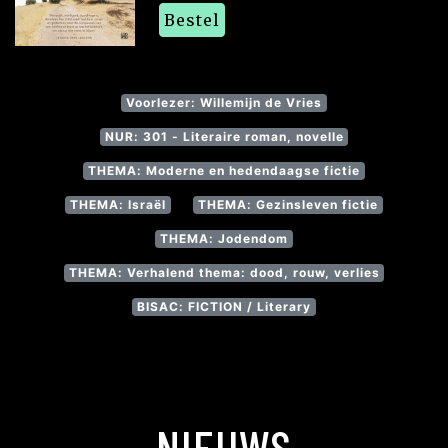
Bestel
Voorlezer: Willemijn de Vries
NUR: 301 - Literaire roman, novelle
THEMA: Moderne en hedendaagse fictie
THEMA: Israël
THEMA: Gezinsleven fictie
THEMA: Jodendom
THEMA: Verhalend thema: dood, rouw, verlies
BISAC: FICTION / Literary
NIEUWS