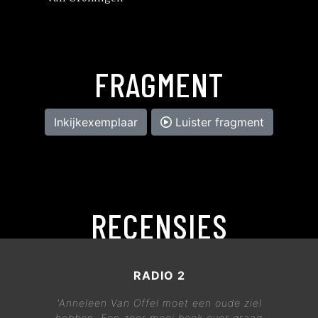
FRAGMENT
Inkijkexemplaar
Luister fragment
RECENSIES
RADIO 2
'Anneleen Van Offel moet een oude ziel
hebben. Een zeer mooi boek over graag