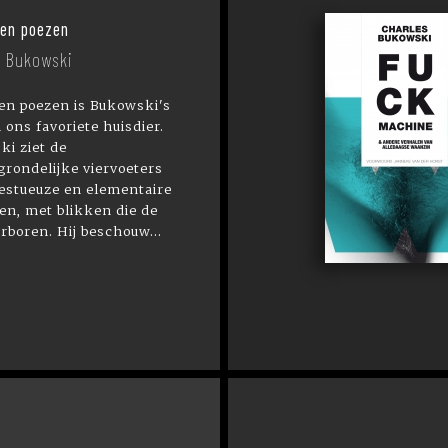
 en poezen
s Bukowski
en poezen is Bukowski's
 ons favoriete huisdier.
i ziet de
rondelijke viervoeters
estueuze en elementaire
ten, met blikken die de
orboren. Hij beschouw...