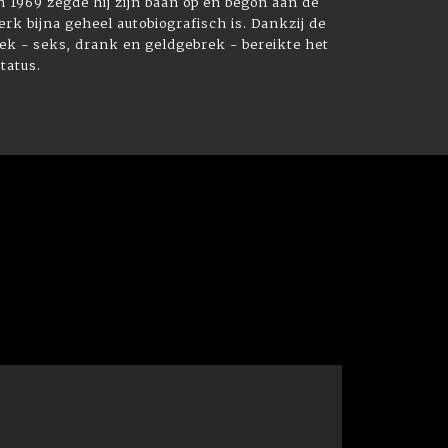
n 1969 zegde hij zijn baan op en begon aan de
 werk bijna geheel autobiografisch is. Dankzij de
ek - seks, drank en geldgebrek - bereikte het
tatus.