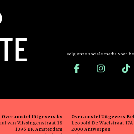
P
TE
Volg onze sociale media voor he
Overamstel Uitgevers bv
Overamstel Uitgevers Bel
aul van Vlissingenstraat 18
Leopold De Waelstraat 17A
1096 BK Amsterdam
2000 Antwerpen