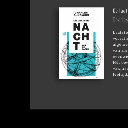
De laat
Charle
Laatste
versch
algeme
van zij
evenwi
Hét bew
vakman
leeftijd,