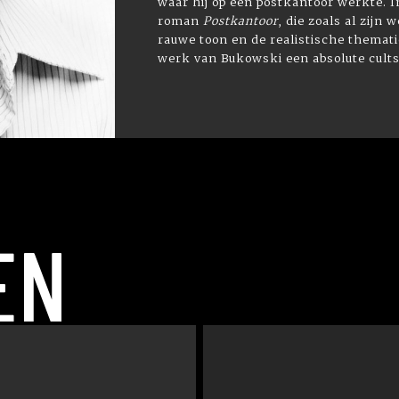
waar hij op een postkantoor werkte. I
roman
Postkantoor
, die zoals al zijn
rauwe toon en de realistische themati
werk van Bukowski een absolute cults
EN