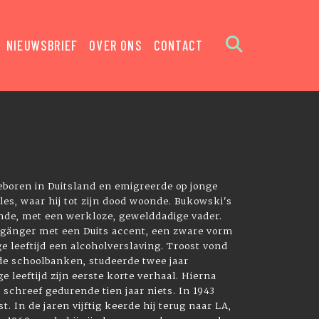
NIEUWSBRIEF
OVER ONS
CONTACT
boren in Duitsland en emigreerde op jonge
les, waar hij tot zijn dood woonde. Bukowski's
nde, met een werkloze, gewelddadige vader.
elgänger met een Duits accent, een zware vorm
e leeftijd een alcoholverslaving. Troost vond
t de schoolbanken, studeerde twee jaar
ge leeftijd zijn eerste korte verhaal. Hierna
 schreef gedurende tien jaar niets. In 1943
t. In de jaren vijftig keerde hij terug naar LA,