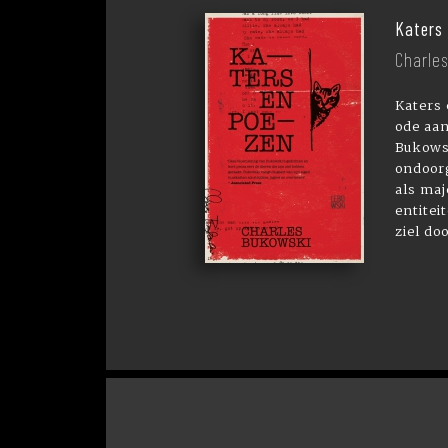
Katers
Charle
Katers 
ode aan
Bukowsk
ondoorg
als maj
entitei
ziel do