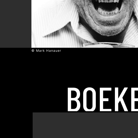
© Mark Hanauer
BOEK