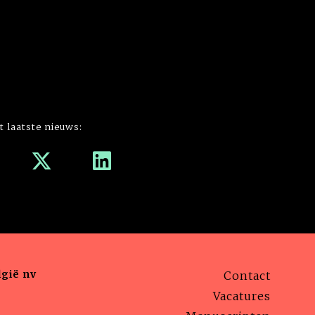
t laatste nieuws:
gië nv
Contact
Vacatures