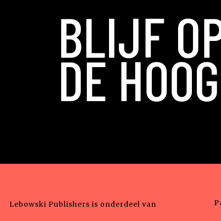
BLIJF O
DE HOOG
P
Lebowski Publishers is onderdeel van