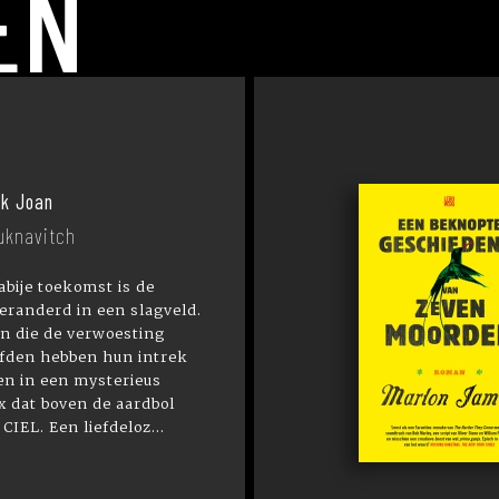
EN
ek Joan
uknavitch
abije toekomst is de
eranderd in een slagveld.
n die de verwoesting
efden hebben hun intrek
n in een mysterieus
 dat boven de aardbol
 CIEL. Een liefdeloz...