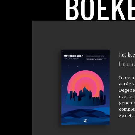
BOEK
Het bo
Lidia Y
In de n
aarde v
Degene
overle
genome
complex
zweeft: