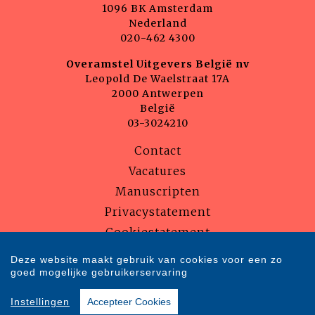
1096 BK Amsterdam
Nederland
020-462 4300
Overamstel Uitgevers België nv
Leopold De Waelstraat 17A
2000 Antwerpen
België
03-3024210
Contact
Vacatures
Manuscripten
Privacystatement
Cookiestatement
Cookie-instellingen
Deze website maakt gebruik van cookies voor een zo
goed mogelijke gebruikerservaring
Copyright © 2007-2026 Overamstel Uitgevers - Alle rechten voorbehouden
Instellingen
Accepteer Cookies
- Ontwerp door
Dog and Pony