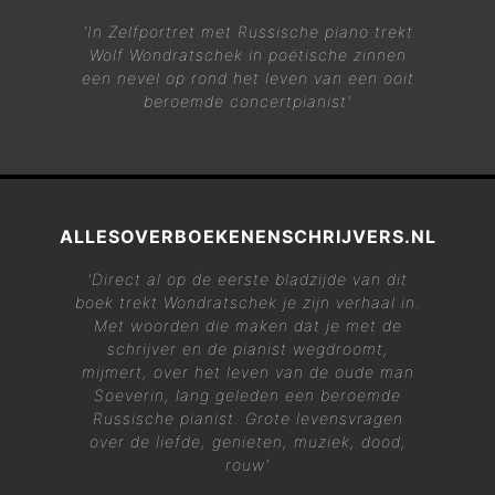
'In
Zelfportret met Russische piano
trekt
Wolf Wondratschek in poëtische zinnen
een nevel op rond het leven van een ooit
beroemde concertpianist'
ALLESOVERBOEKENENSCHRIJVERS.NL
'Direct al op de eerste bladzijde van dit
boek trekt Wondratschek je zijn verhaal in.
Met woorden die maken dat je met de
schrijver en de pianist wegdroomt,
mijmert, over het leven van de oude man
Soeverin, lang geleden een beroemde
Russische pianist. Grote levensvragen
over de liefde, genieten, muziek, dood,
rouw'