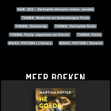
NUR: 302 - Vertaalde literaire roman, novelle
THEMA: Moderne en hedendaagse fictie
THEMA: Oostenrijk
THEMA: Vertaalde fictie
THEMA: Fictie: algemeen en literair
THEMA: Fictie
BISAC: FICTION / Literary
BISAC: FICTION / General
MEER BOEKEN