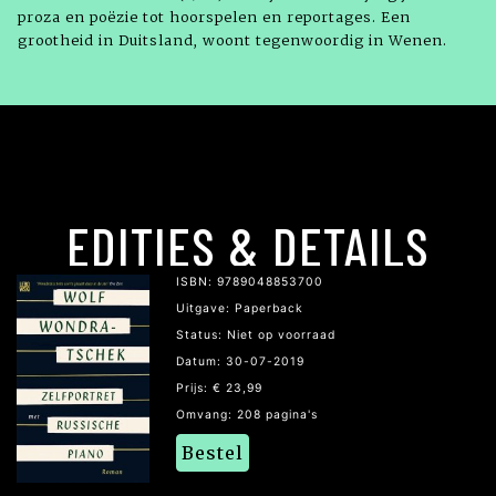
proza en poëzie tot hoorspelen en reportages. Een
grootheid in Duitsland, woont tegenwoordig in Wenen.
EDITIES & DETAILS
ISBN: 9789048853700
Uitgave: Paperback
Status: Niet op voorraad
Datum: 30-07-2019
Prijs: € 23,99
Omvang: 208 pagina's
Bestel