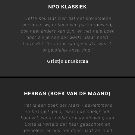
NPO KLASSIEK
'Lotte Kok laat zien dat het stereotiepe
beeld dat wij hebben van partnergeweld,
ook heel anders kan zijn, en het hele boek
door zie je hoe dat werkt. Daar heeft
Lotte Kok literatuur van gemaakt, wat ik
ongelofelijk knap vind.'
Grietje Braaksma
HEBBAN (BOEK VAN DE MAAND)
'Het is een boek dat raakt - beklemmend
en beangstigend, maar uiteindelijk ook
hoopvol, want: nadat er maandenlang aan
Lotte is verteld dat haar gedachten en
gevoelens er niet toe doen, laat ze in dit