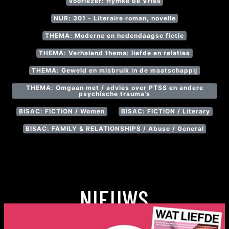
Voorlezer: Hymke de Vries
NUR: 301 - Literaire roman, novelle
THEMA: Moderne en hedendaagse fictie
THEMA: Verhalend thema: liefde en relaties
THEMA: Geweld en misbruik in de maatschappij
THEMA: Omgaan met / advies over PTSS en andere
psychische trauma’s
BISAC: FICTION / Women
BISAC: FICTION / Literary
BISAC: FAMILY & RELATIONSHIPS / Abuse / General
NIEUWS