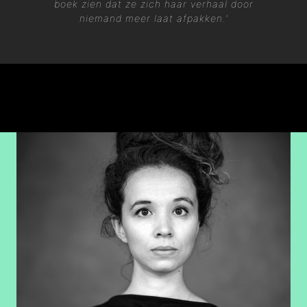
boek zien dat ze zich haar verhaal door
niemand meer laat afpakken.'