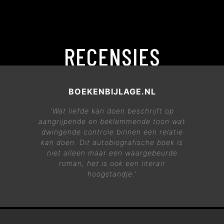
RECENSIES
BOEKENBIJLAGE.NL
'
Wat liefde kan doen
beschrijft op
aangrijpende en beklemmende toon wat
dwingende controle binnen een relatie
kan doen. Dit autobiografische boek is
niet alleen maar een waargebeurde
roman, het is ook een literair
hoogstandje.'