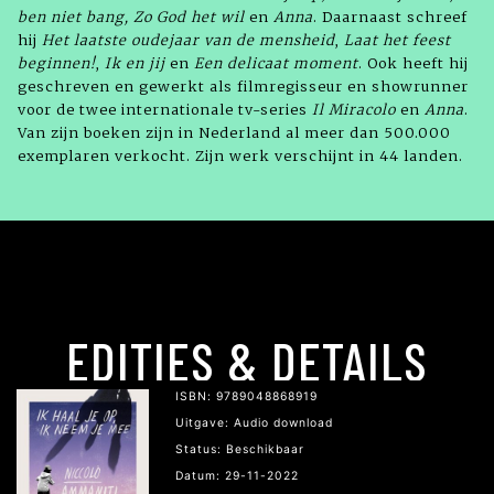
ben
niet bang, Zo God het wil
en
Anna
. Daarnaast schreef
hij
Het laatste
oudejaar van de mensheid
,
Laat het
feest
beginnen!
,
Ik en jij
en
Een delicaat
moment
. Ook heeft hij
geschreven en gewerkt als filmregisseur en showrunner
voor de twee internationale tv-series
Il Miracolo
en
Anna
.
Van zijn boeken zijn in Nederland al meer dan 500.000
exemplaren verkocht. Zijn werk verschijnt in 44 landen.
EDITIES & DETAILS
ISBN: 9789048868919
Uitgave: Audio download
Status: Beschikbaar
Datum: 29-11-2022