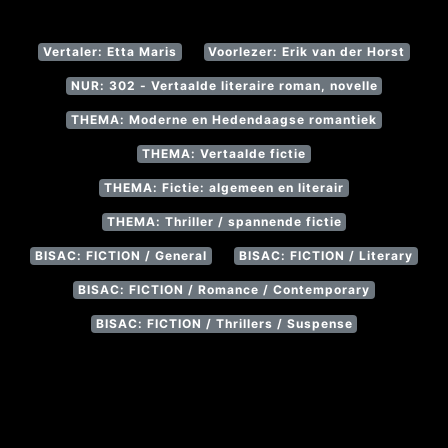
Vertaler: Etta Maris
Voorlezer: Erik van der Horst
NUR: 302 - Vertaalde literaire roman, novelle
THEMA: Moderne en Hedendaagse romantiek
THEMA: Vertaalde fictie
THEMA: Fictie: algemeen en literair
THEMA: Thriller / spannende fictie
BISAC: FICTION / General
BISAC: FICTION / Literary
BISAC: FICTION / Romance / Contemporary
BISAC: FICTION / Thrillers / Suspense