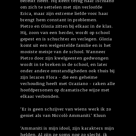
bereikt heeft. Hij keert terug naar Ischiano
om zich te settelen met zijn verloofde
Erica, maar zijn extreme liefde voor haar
brengt hem constant in problemen.
Pietro en Gloria zitten bij elkaar in de klas.
Hij, zoon van een herder, wordt op school
gepest en is schuchter en verlegen. Gloria
komt uit een welgestelde familie en is het
mooiste meisje van de school. Wanneer
Pietro door zijn kwelgeesten gedwongen
wordt in te breken in de school, en later
onder andere omstandigheden ook thuis bij
zijn lerares Flora - die een geheime
verhouding heeft met Graziano - raken alle
hoofdpersonen op dramatische wijze met
elkaar verbonden.
'Er is geen schrijver van wiens werk ik zo
geniet als van Niccolò Ammaniti.' Kluun
'Ammaniti is mijn idool, zijn karakters mijn
helden. Al zijn ze soms nog zo slecht, ik