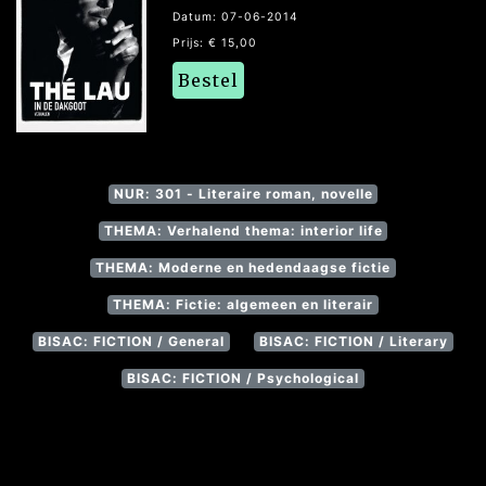
Datum: 07-06-2014
Prijs: € 15,00
Bestel
NUR: 301 - Literaire roman, novelle
THEMA: Verhalend thema: interior life
THEMA: Moderne en hedendaagse fictie
THEMA: Fictie: algemeen en literair
BISAC: FICTION / General
BISAC: FICTION / Literary
BISAC: FICTION / Psychological