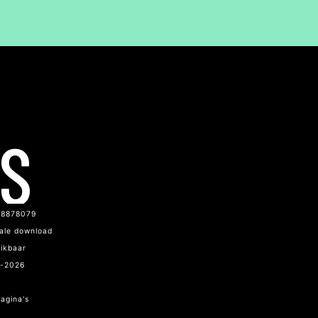
LS
48878079
tale download
hikbaar
3-2026
agina's