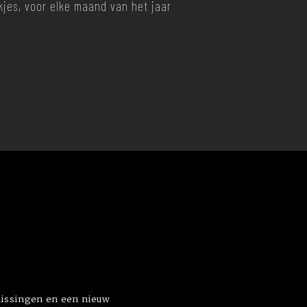
jes, voor elke maand van het jaar
slissingen en een nieuw