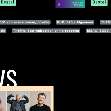
Bestel
Bestel
301 - Literaire roman, novelle
NUR: 370 - Algemeen
THEMA
tie
THEMA: Sterrenbeelden en horoscopen
BISAC: BODY, 
WS