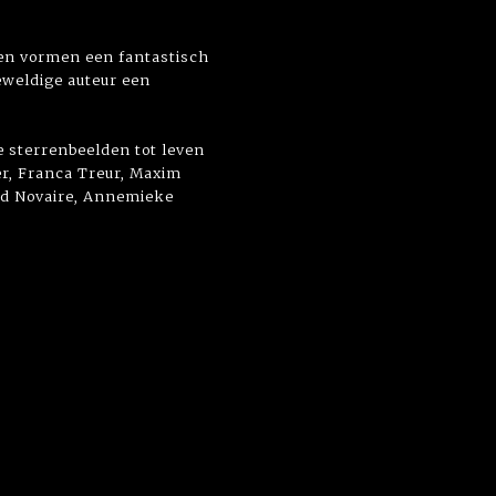
den vormen een fantastisch
eweldige auteur een
e sterrenbeelden tot leven
er, Franca Treur, Maxim
hid Novaire, Annemieke