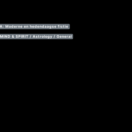
: Moderne en hedendaagse fictie
MIND & SPIRIT / Astrology / General