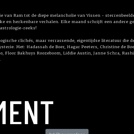
gie van Ram tot de diepe melancholie van Vissen - sterrenbeel
jke en herkenbare verhalen. Elke maand schrijft een andere g
 astrologie-reeks!
ogische clichés, maar verrassende, eigentijdse literatuur die d
ysterie. Met: Hadassah de Boer, Hagar Peeters, Christine de Bo
oo, Floor Bakhuys Roozeboom, Liddie Austin, Janne Schra, Ras
.
MENT