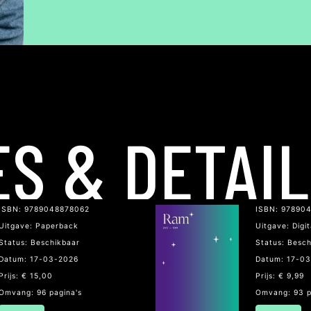
ES & DETAI
ISBN: 9789048878062
ISBN: 97890
Uitgave: Paperback
Uitgave: Digi
Status: Beschikbaar
Status: Besc
Datum: 17-03-2026
Datum: 17-0
Prijs: € 15,00
Prijs: € 9,99
Omvang: 96 pagina's
Omvang: 93 p