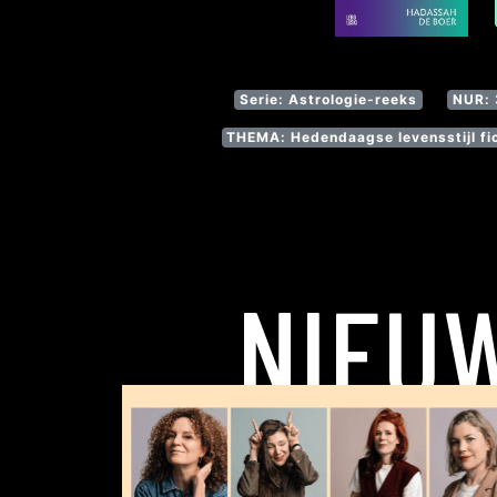
Serie: Astrologie-reeks
NUR: 
THEMA: Hedendaagse levensstijl fic
NIEU