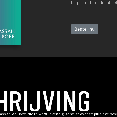
Dé perfecte cadeauboek
Bestel nu
HRIJVING
assah de Boer, die in
Ram
levendig schrijft over impulsieve be