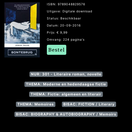
ISBN: 9789048829576
Uitgave: Digitale download
Status: Beschikbaar
Datum: 20-09-2016
Prijs: € 9,99
Omvang: 224 pagina's
Bestel
NUR: 301 - Literaire roman, novelle
THEMA: Moderne en hedendaagse fictie
THEMA: Fictie: algemeen en literair
THEMA: Memoires
BISAC: FICTION / Literary
BISAC: BIOGRAPHY & AUTOBIOGRAPHY / Memoirs