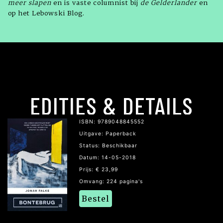
meer slapen
en is vaste columnist bij
de Gelderlander
en
op het Lebowski Blog.
EDITIES & DETAILS
ISBN: 9789048845552
Uitgave: Paperback
Status: Beschikbaar
Datum: 14-05-2018
Prijs: € 23,99
Omvang: 224 pagina's
Bestel