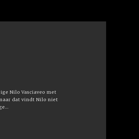
rige Nilo Vasciaveo met
 maar dat vindt Nilo niet
e...