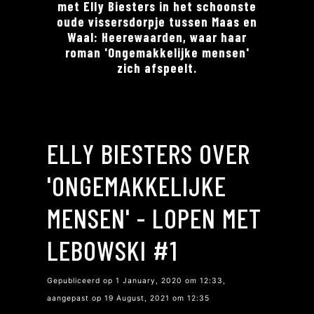
met Elly Biesters in het schoonste
oude vissersdorpje tussen Maas en
Waal: Heerewaarden, waar haar
roman 'Ongemakkelijke mensen'
zich afspeelt.
ELLY BIESTERS OVER
'ONGEMAKKELIJKE
MENSEN' - LOPEN MET
LEBOWSKI #1
Gepubliceerd op 1 January, 2020 om 12:33,
aangepast op 19 August, 2021 om 12:35