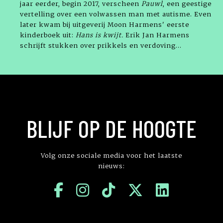
jaar eerder, begin 2017, verscheen
Pauwl
, een geestige
vertelling over een volwassen man met autisme. Even
later kwam bij uitgeverij Moon Harmens' eerste
kinderboek uit:
Hans is kwijt.
Erik Jan Harmens
schrijft stukken over prikkels en verdoving...
BLIJF OP DE HOOGTE
Volg onze sociale media voor het laatste
nieuws: