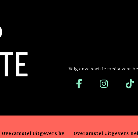
P
TE
Volg onze sociale media voor he
Overamstel Uitgevers bv
Overamstel Uitgevers Bel