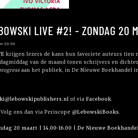
BOWSKI LIVE #2! - ZONDAG 20 
om 00:00
VE
krijgen lezers de kans hun favoriete auteurs tien
ndagmiddag van de maand tonen schrijvers en dichters
progress
aan het publiek, in De Nieuwe Boekhandel i
urki@lebowskipublishers.nl
of via
Facebook
.
? Volg ons dan via Periscope
@LebowskiBooks
.
ndag 20 maart | 14.00-16.00 | De Nieuwe Boekhand