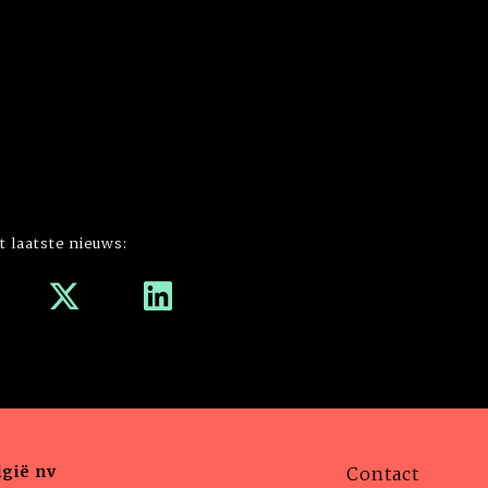
t laatste nieuws:
gië nv
Contact