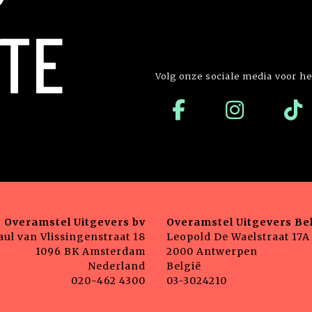
P
TE
Volg onze sociale media voor he
Overamstel Uitgevers bv
Overamstel Uitgevers Bel
aul van Vlissingenstraat 18
Leopold De Waelstraat 17A
1096 BK Amsterdam
2000 Antwerpen
Nederland
België
020-462 4300
03-3024210