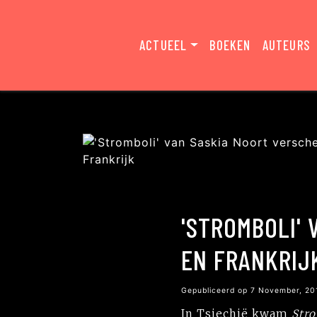
ACTUEEL
BOEKEN
AUTEURS
'STROMBOLI' 
EN FRANKRIJ
Gepubliceerd op 7 November, 2
In Tsjechië kwam
Str