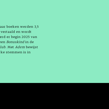
 haar boeken werden 3,5
 vertaald en wordt
werd er begin 2025 van
heen
Bonuskind
in de
club
. Met
Adem
bewijst
jke stemmen is in