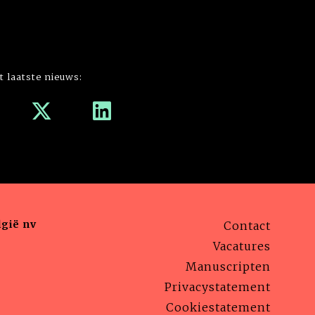
t laatste nieuws:
gië nv
Contact
Vacatures
Manuscripten
Privacystatement
Cookiestatement