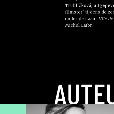
Truhličková, uitgegev
filmster' tijdens de z
onder de naam
L'île d
Michel Lafon.
AUTE