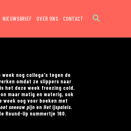
NIEUWSBRIEF
OVER ONS
CONTACT
e week nog collega's tegen de
erken omdat ze slippers naar
is het deze week freezing cold.
 zon maar matig en waterig, ook
e week oog voor boeken met
oet sneeuw pijn
en
Het ijspaleis
.
de Round-Up nummertje 160.