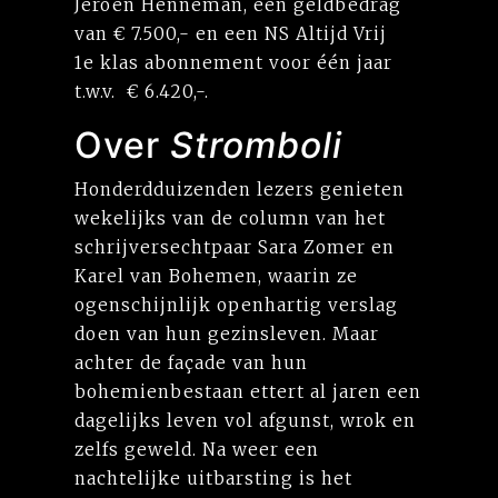
Jeroen Henneman, een geldbedrag
van € 7.500,- en een NS Altijd Vrij
1e klas abonnement voor één jaar
t.w.v. € 6.420,-.
Over
Stromboli
Honderdduizenden lezers genieten
wekelijks van de column van het
schrijversechtpaar Sara Zomer en
Karel van Bohemen, waarin ze
ogenschijnlijk openhartig verslag
doen van hun gezinsleven. Maar
achter de façade van hun
bohemienbestaan ettert al jaren een
dagelijks leven vol afgunst, wrok en
zelfs geweld. Na weer een
nachtelijke uitbarsting is het