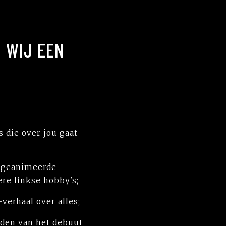
N WIJ EEN
 die over jou gaat
m geanimeerde
re linkse hobby's;
verhaal over alles;
nden van het debuut