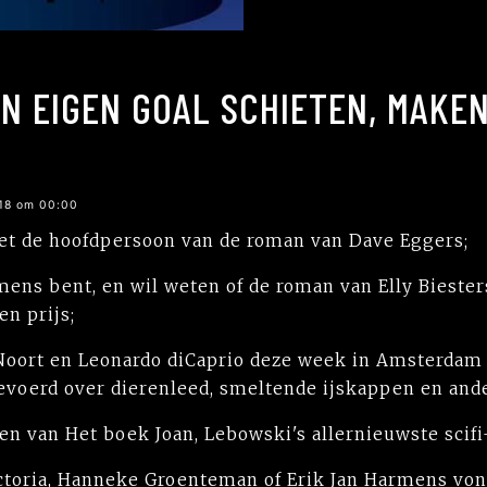
IN EIGEN GOAL SCHIETEN, MAKE
018 om 00:00
met de hoofdpersoon van de roman van Dave Eggers;
ns bent, en wil weten of de roman van Elly Biesters
n prijs;
 Noort en Leonardo diCaprio deze week in Amsterda
oerd over dierenleed, smeltende ijskappen en ande
en van Het boek Joan, Lebowski's allernieuwste scifi-
ictoria, Hanneke Groenteman of Erik Jan Harmens vo