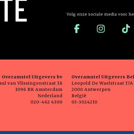
TE
Volg onze sociale media voor he
Overamstel Uitgevers bv
Overamstel Uitgevers Bel
aul van Vlissingenstraat 18
Leopold De Waelstraat 17A
1096 BK Amsterdam
2000 Antwerpen
Nederland
België
020-462 4300
03-3024210