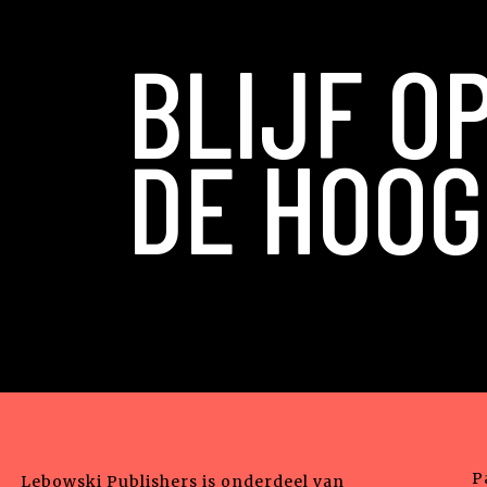
BLIJF O
DE HOOG
P
Lebowski Publishers is onderdeel van