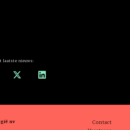
t laatste nieuws:
gië nv
Contact