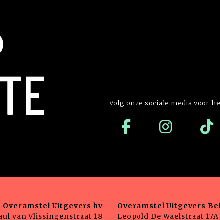
P
TE
Volg onze sociale media voor he
Overamstel Uitgevers bv
Overamstel Uitgevers Bel
aul van Vlissingenstraat 18
Leopold De Waelstraat 17A