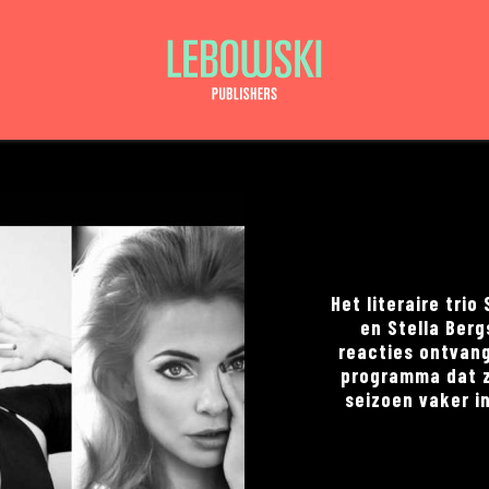
Het literaire tri
en Stella Berg
reacties ontvan
programma dat z
seizoen vaker in