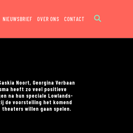
NIEUWSBRIEF
OVER ONS
CONTACT
o Saskia Noort, Georgina Verbaan
sma heeft zo veel positieve
gen na hun speciale Lowlands-
ij de voorstelling het komend
 theaters willen gaan spelen.