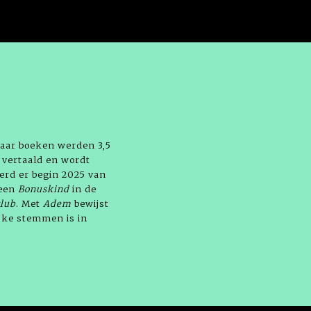
 haar boeken werden 3,5
 vertaald en wordt
werd er begin 2025 van
heen
Bonuskind
in de
club
. Met
Adem
bewijst
jke stemmen is in