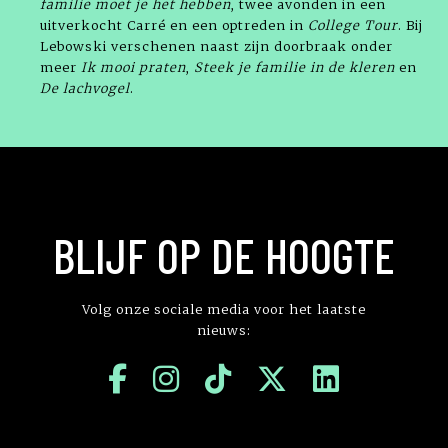
familie moet je het hebben
, twee avonden in een
uitverkocht Carré en een optreden in
College Tour
. Bij
Lebowski verschenen naast zijn doorbraak onder
meer
Ik mooi
praten
,
Steek je familie in de kleren
en
De
lachvogel
.
BLIJF OP DE HOOGTE
Volg onze sociale media voor het laatste
nieuws: