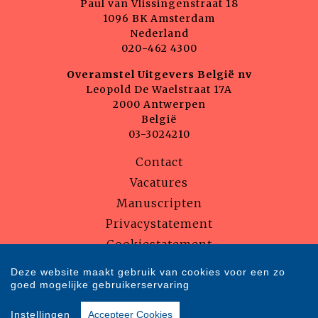
Paul van Vlissingenstraat 18
1096 BK Amsterdam
Nederland
020-462 4300
Overamstel Uitgevers België nv
Leopold De Waelstraat 17A
2000 Antwerpen
België
03-3024210
Contact
Vacatures
Manuscripten
Privacystatement
Cookiestatement
Cookie-instellingen
Deze website maakt gebruik van cookies voor een zo
goed mogelijke gebruikerservaring
Copyright © 2007-2026 Overamstel Uitgevers - Alle rechten voorbehouden
Instellingen
Accepteer Cookies