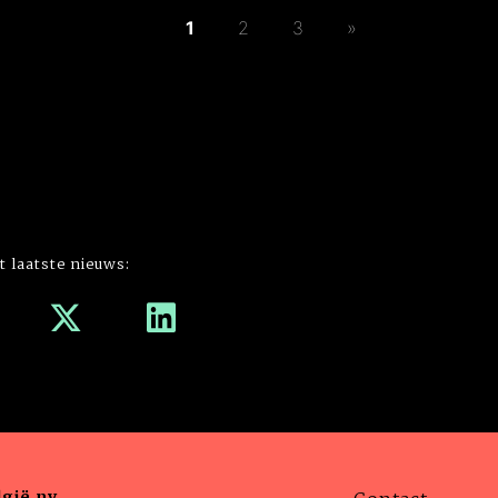
1
2
3
»
t laatste nieuws:
gië nv