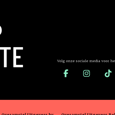
P
TE
Volg onze sociale media voor he
Overamstel Uitgevers bv
Overamstel Uitgevers Bel