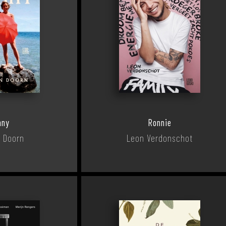
nny
Ronnie
n Doorn
Leon Verdonschot