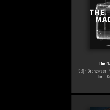
The M
Stijn Bronzwaer, 
Joris 