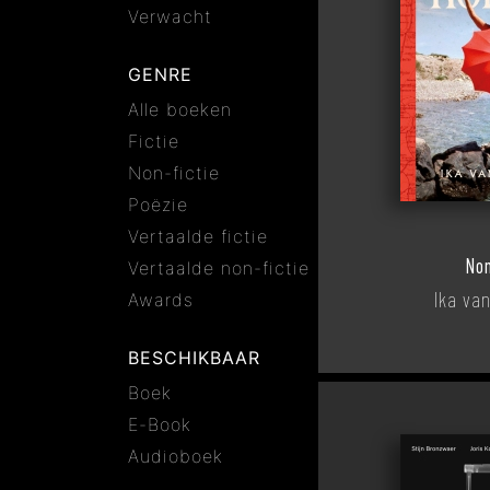
Verwacht
GENRE
Alle boeken
Fictie
Non-fictie
Poëzie
Vertaalde fictie
No
Vertaalde non-fictie
Ika va
Awards
BESCHIKBAAR
Boek
E-Book
Audioboek