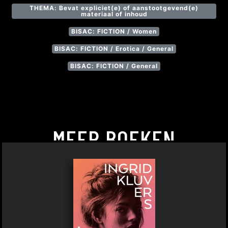
THEMA: Bevat expliciet(e) of aanstootgevend(e)
materiaal of inhoud
BISAC: FICTION / Women
BISAC: FICTION / Erotica / General
BISAC: FICTION / General
MEER BOEKEN