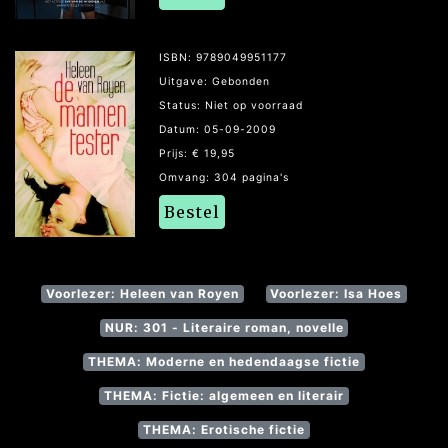
ISBN: 9789049951177
Uitgave: Gebonden
Status: Niet op voorraad
Datum: 05-09-2009
Prijs: € 19,95
Omvang: 304 pagina's
Bestel
Voorlezer: Heleen van Royen
Voorlezer: Isa Hoes
NUR: 301 - Literaire roman, novelle
THEMA: Moderne en hedendaagse fictie
THEMA: Fictie: algemeen en literair
THEMA: Erotische fictie