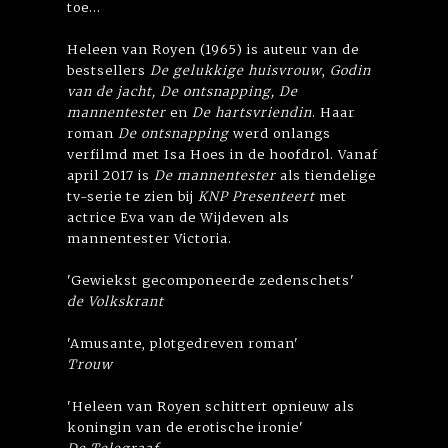
toe...
Heleen van Royen (1965) is auteur van de
bestsellers
De gelukkige huisvrouw
,
Godin
van de jacht, De ontsnapping, De
mannentester
en
De hartsvriendin
. Haar
roman
De ontsnapping
werd onlangs
verfilmd met Isa Hoes in de hoofdrol. Vanaf
april 2017 is
De mannentester
als tiendelige
tv-serie te zien bij
KNP Presenteert
met
actrice Eva van de Wijdeven als
mannentester Victoria.
'Gewiekst gecomponeerde zedenschets'
de Volkskrant
'Amusante, plotgedreven roman'
Trouw
'Heleen van Royen schittert opnieuw als
koningin van de erotische ironie'
De Telegraaf