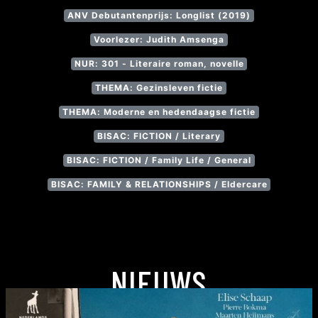
ANV Debutantenprijs: Longlist (2019)
Voorlezer: Judith Amsenga
NUR: 301 - Literaire roman, novelle
THEMA: Gezinsleven fictie
THEMA: Moderne en hedendaagse fictie
BISAC: FICTION / Literary
BISAC: FICTION / Family Life / General
BISAC: FAMILY & RELATIONSHIPS / Eldercare
NIEUWS