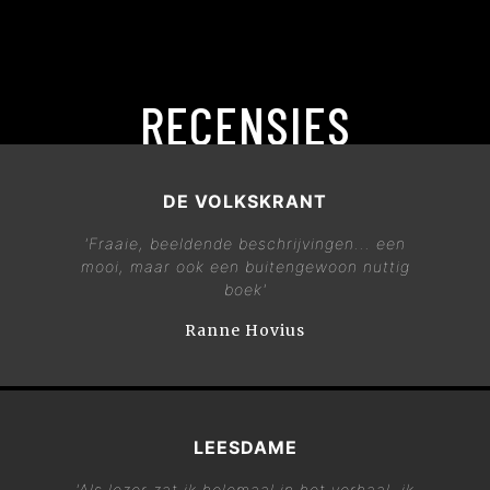
RECENSIES
DE VOLKSKRANT
'Fraaie, beeldende beschrijvingen... een
mooi, maar ook een buitengewoon nuttig
boek'
Ranne Hovius
LEESDAME
'Als lezer zat ik helemaal in het verhaal, ik