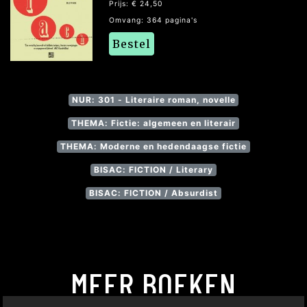
Prijs: € 24,50
Omvang: 364 pagina's
Bestel
NUR: 301 - Literaire roman, novelle
THEMA: Fictie: algemeen en literair
THEMA: Moderne en hedendaagse fictie
BISAC: FICTION / Literary
BISAC: FICTION / Absurdist
MEER BOEKEN