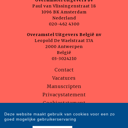
Overamstel Uitgevers bv
Paul van Vlissingenstraat 18
1096 BK Amsterdam
Nederland
020-462 4300
Overamstel Uitgevers België nv
Leopold De Waelstraat 17A
2000 Antwerpen
België
03-3024210
Contact
Vacatures
Manuscripten
Privacystatement
Cookiestatement
Cookie-instellingen
Deze website maakt gebruik van cookies voor een zo
goed mogelijke gebruikerservaring