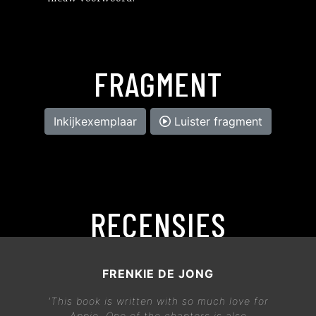
FRAGMENT
Inkijkexemplaar
Luister fragment
RECENSIES
FRENKIE DE JONG
'This book is written with so much love for
Appie. One of the chapters is also