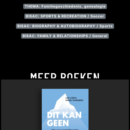
THEMA: Familiegeschiedenis, genealogie
BISAC: SPORTS & RECREATION / Soccer
BISAC: BIOGRAPHY & AUTOBIOGRAPHY / Sports
BISAC: FAMILY & RELATIONSHIPS / General
MEER BOEKEN