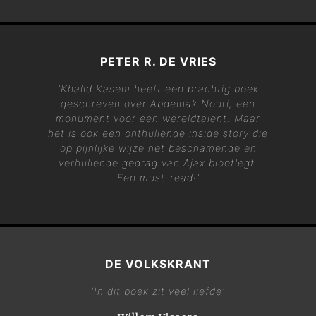
PETER R. DE VRIES
'Khalid Kasem heeft een prachtig boek
geschreven over Abdelhak Nouri, een
monument voor een wereldtalent. Maar
het is ook een onthullende inside story die
op pijnlijke wijze het beschamende en
verhullende gedrag van Ajax blootlegt.
Een must-read!'
DE VOLKSKRANT
'In dit boek zit veel liefde'