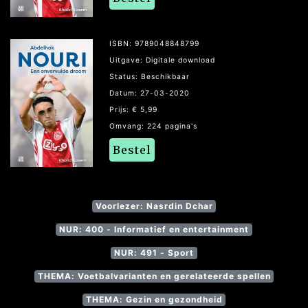
ISBN: 9789048848799
Uitgave: Digitale download
Status: Beschikbaar
Datum: 27-03-2020
Prijs: € 5,99
Omvang: 224 pagina's
Bestel
Voorlezer: Nasrdin Dchar
NUR: 400 - Informatief en entertainment
NUR: 491 - Sport
THEMA: Voetbalvarianten en gerelateerde spellen
THEMA: Gezin en gezondheid