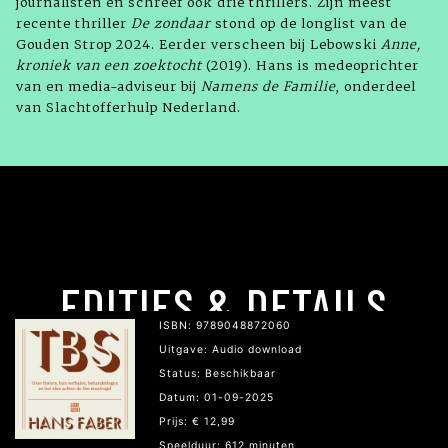
journalisten en schreef ook drie thrillers. Zijn meest
recente thriller
De zondaar
stond op de longlist van de
Gouden Strop 2024. Eerder verscheen bij Lebowski
Anne,
kroniek van een zoektocht
(2019). Hans is medeoprichter
van en media-adviseur bij
Namens de Familie
, onderdeel
van Slachtofferhulp Nederland.
EDITIES & DETAILS
ISBN: 9789048872060
Uitgave: Audio download
Status: Beschikbaar
Datum: 01-09-2025
Prijs: € 12,99
Speelduur: 612 minuten