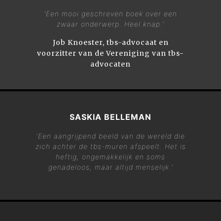
'Een mooi geschreven boek over een
zwaar onderwerp. Heel knap.'
Job Knoester, tbs-advocaat en
voorzitter van de Vereniging van tbs-
advocaten
SASKIA BELLEMAN
'Een aangrijpend beeld van de wereld die
zich achter de tbs-muren afspeelt. Het is
heftig, ongemakkelijk en soms
genadeloos, maar altijd menselijk.'