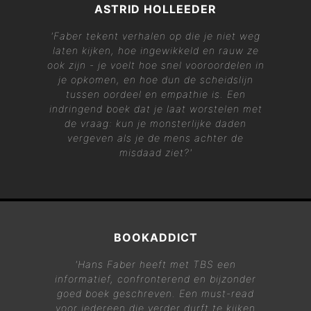
ASTRID HOLLEEDER
'Faber tekent verhalen op die je niet weg
laten kijken, hoe ingewikkeld en rauw ze
ook zijn - je voelt hoe snel vooroordelen in
je opkomen, en hoe dun de scheidslijn
tussen oordeel en empathie is. Een
indringend boek dat je laat worstelen met
de vraag: kun je monsterlijke daden
vergeven als je de mens achter de
misdaad ziet?'
BOOKADDICT
'Hans Faber heeft met
TBS
een
informatief, confronterend en bijzonder
goed boek geschreven. Een must-read
voor iedereen die verder durft te kijken