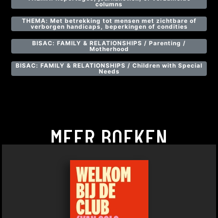
columns
THEMA: Met betrekking tot mensen met zichtbare of
verborgen handicaps, beperkingen of condities
BISAC: FAMILY & RELATIONSHIPS / Parenting /
Motherhood
BISAC: FAMILY & RELATIONSHIPS / Children with Special
Needs
MEER BOEKEN