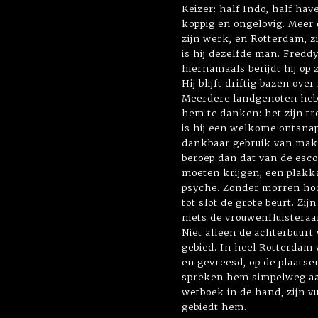
Keizer: half Indo, half ha
koppig en ongelovig. Meer d
zijn werk, en Rotterdam, zi
is hij dezelfde man. Freddy 
hiernamaals berijdt hij op
Hij blijft driftig bazen over
Meerdere landgenoten heb
hem te danken: het zijn t
is hij een welkome ontsnap
dankbaar gebruik van maken
beroep dan dat van de esco
moeten krijgen, een plakka
psyche. Zonder morren hoo
tot slot de grote beurt. Zi
niets de vrouwenfluisteraa
Niet alleen de achterbuurt
gebied. In heel Rotterdam
en gevreesd, op de plaatse
spreken hem simpelweg aan 
wetboek in de hand, zijn v
gebiedt hem.