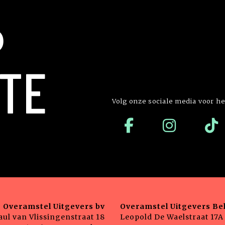
P
TE
Volg onze sociale media voor he
Overamstel Uitgevers bv
Overamstel Uitgevers Bel
aul van Vlissingenstraat 18
Leopold De Waelstraat 17A