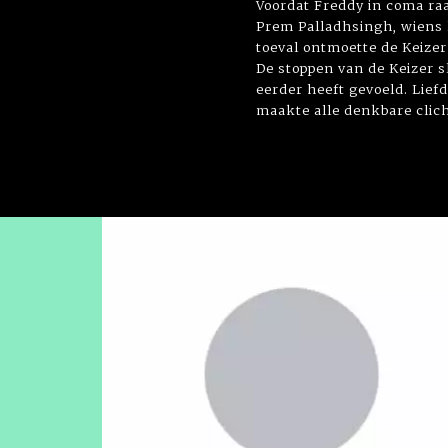
Voordat Freddy in coma ra
Prem Palladhsingh, wiens l
toeval ontmoette de Keizer
De stoppen van de Keizer sl
eerder heeft gevoeld. Lief
maakte alle denkbare cliché