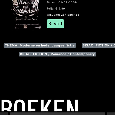
Datum: 01-09-2009
Prijs: € 9,99
Omvang: 287 pagina's
Bestel
THEMA: Moderne en hedendaagse fictie
BISAC: FICTION / 
BISAC: FICTION / Romance / Contemporary
 BOEKEN