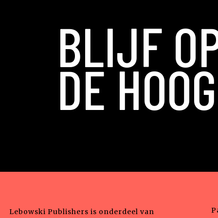
BLIJF O
DE HOOG
P
Lebowski Publishers is onderdeel van