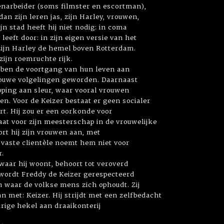
venarbeider (soms filmster en escortman),
an zijn leren jas, zijn Harley, vrouwen,
jn stad heeft hij niet nodig: in coma
leeft door: in zijn eigen versie van het
 zijn Harley de hemel boven Rotterdam.
 zijn roemruchte rijk.
ben de voortgang van hun leven aan
rouwe volgelingen geworden. Daarnaast
ping aan sleur, waar vooral vrouwen
. Voor de Keizer bestaat er geen socialer
rt. Hij zou er een oorkonde voor
at voor zijn meesterschap in de vrouwelijke
rt hij zijn vrouwen aan, met
jn vaste clientèle noemt hem niet voor
r.
 waar hij woont, behoort tot veroverd
 wordt Freddy de Keizer gerespecteerd
n waar de volkse mens zich ophoudt. Zij
met: Keizer. Hij strijdt met een zelfbedacht
urige hekel aan draaikonterij