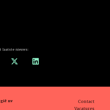
t laatste nieuws:
gië nv
Contact
Vacatures