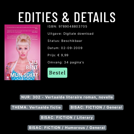
EDITIES & DETAILS
ISBN: 9789048803705
Uitgave: Digitale download
Status: Beschikbaar
Datum: 02-09-2009
Prijs: € 9,99
Omvang: 34 pagina's
Bestel
NUR: 302 - Vertaalde literaire roman, novelle
THEMA: Vertaalde fictie
BISAC: FICTION / General
BISAC: FICTION / Literary
BISAC: FICTION / Humorous / General