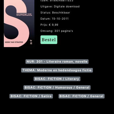
ISBN: 9789048811533
Uitgave: Digitale download
Status: Beschikbaar
Datum: 15-10-2011
Prijs: € 9,99
Omvang: 301 pagina's
Bestel
NUR: 301 - Literaire roman, novelle
THEMA: Moderne en hedendaagse fictie
BISAC: FICTION / Literary
BISAC: FICTION / Humorous / General
BISAC: FICTION / Satire
BISAC: FICTION / General