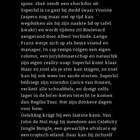
spoor. sbs6 zendt een shockdoc uit.
Superlul is te gast bij dwdd (waar Yvonne
Jaspers nog maar net op tijd kan
wegduiken als hij zijn naakte lid op tafel
kwakt) en wordt tijdens rtl Boulevard
aangerand door Albert Verlinde. Lange
Frans werpt zich op als beste vriend en
manager. In rap tempo volgen een eigen
column, een jurylidmaatschap en natuurlijk
zijn eigen reality-soap: Superlul komt klaar.
Maar zo snel als je ster kan stijgen, zo snel
kan hij ook weer ter aarde storten. Superlul
bedriegt zijn vriendin Carice van Houten,
verliest alle schnabbels, en dreigt zelfs
lager in de bn'er-keten terecht te komen
dan Regilio Tuur. Het zijn donkere dagen
voor hem.
Gelukkig krijgt hij een laatste kans. Van
John de Mol mag hij meedoen aan Celebrity
Jungle Bungle, een gevaarlijke afvalrace op
een tropisch eiland. Daar kan hij zichzelf