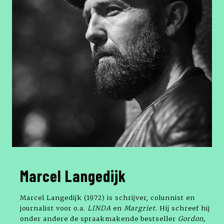
Marcel Langedijk
Marcel Langedijk (1972) is schrijver, colunnist en
journalist voor o.a.
LINDA
en
Margriet
. Hij schreef hij
onder andere de spraakmakende bestseller
Gordon,