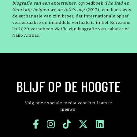
biografie van een entertainer
, opvoedboek
The Dad
en
Gelukkig hebben we de foto's nog
(2017), een boek over
de euthanasie van zijn broer, dat internationale ophef
veroorzaakte en inmiddels vertaald is in het Koreaans.
In 2020 verscheen
Najib
, zijn biografie van cabaretier
Najib Amhali.
BLIJF OP DE HOOGTE
Volg onze sociale media voor het laatste
nieuws: