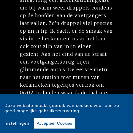
straat hing een airconditioningkast
die bij warm weer druppels condens
op de hoofden van de voetgangers
laat vallen. Zo’n druppel viel precies
op mijn lip. Ik dacht er de smaak van
vis in te herkennen, maar het kon
ook zout zijn van mijn eigen
gezicht. Aan het eind van de straat
een voetgangersbrug, rijen
glimmende auto’s. De eerste metro
naar het station met muren van
keramieken tegeltjes vertrok om
06:02. In landen waar ik de taal niet
verstond kon ik me beter op
Deze website maakt gebruik van cookies voor een zo
geluiden concentreren. Ik verliet
goed mogelijke gebruikerservaring
het metrostation en liep naar het
water. Hoewel de oever overdag een
Instellingen
Accepteer Cookies
geliefde ontspanningsplek was, liep