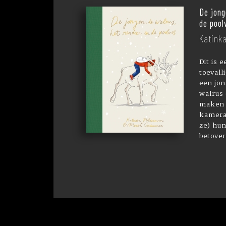
De jong
de pool
Katink
Dit is 
toevall
een jon
walrus
maken 
kamera
ze) hun
betover