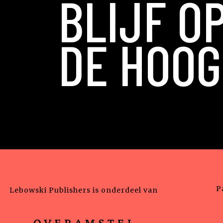
BLIJF O
DE HOOG
P
Lebowski Publishers is onderdeel van