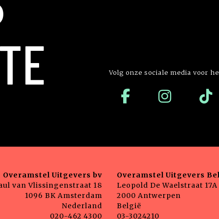
P
TE
Volg onze sociale media voor he
Overamstel Uitgevers bv
Overamstel Uitgevers Bel
aul van Vlissingenstraat 18
Leopold De Waelstraat 17A
1096 BK Amsterdam
2000 Antwerpen
Nederland
België
020-462 4300
03-3024210