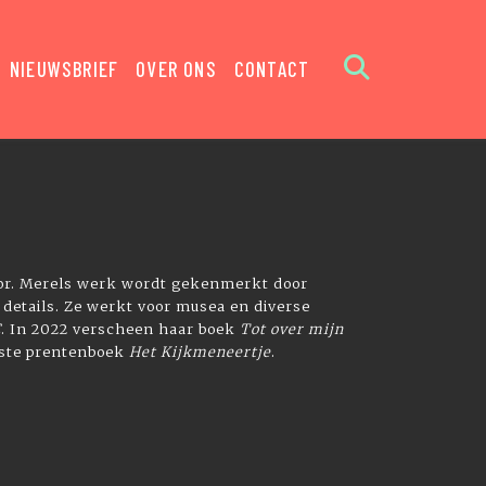
NIEUWSBRIEF
OVER ONS
CONTACT
tor. Merels werk wordt gekenmerkt door
 details. Ze werkt voor musea en diverse
C
. In 2022 verscheen haar boek
Tot over mijn
rste prentenboek
Het Kijkmeneertje
.