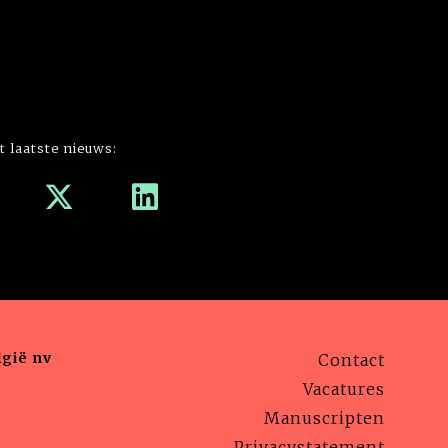
t laatste nieuws:
gië nv
Contact
Vacatures
Manuscripten
Privacystatement