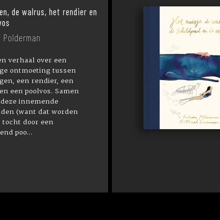
en, de walrus, het rendier en
vos
a Polderman
een verhaal over een
ige ontmoeting tussen
gen, een rendier, een
 en een poolvos. Samen
deze innemende
den (want dat worden
 tocht door een
end poo...