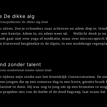
e De dikke alg
6/voorpublicatie-de-dikke-alg.html
r zitten. Doe je schouders naar achteren en adem diep in. Houd
een keertje. Adem in, en adem weer uit. Wellicht denk je nu 
 boek gaat niet over yoga of meditatie, maar over microscopisch 
en klaterend bergbeekje in de Alpen, in een modderige regenpla
nd zonder talent
02/een-wonderkind-zonder-talent.html
t tijdens mijn studie aan het Koninklijk Conservatorium. De zi
 een jongen die op een zomerse dag in een korte, geruite bro
arinet te doen. Hij was nog te jong om op een brommer te moge
 prepuber iets van de liefde of de dood begreep, laat staan dat