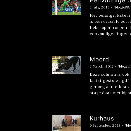
Eenvoudige 
2 July, 2016 - /blog/68
Het belangrijkste i
is een cruciale eers
hebt lopen roepen d
eenvoudige dingen e
Moord
9 March, 2017 - /blog/
Deze column is ook 
laatst gestofzuigd?
genoeg aan elkaar. A
sta je daar niet bij 
Kurhaus
6 September, 2018 - /b