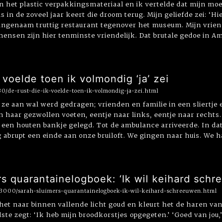
n het plastic verpakkingsmateriaal en ik vertelde dat mijn moed
in de zoveel jaar keert die droom terug. Mijn geliefde zei: ‘Hi
angenaam truttig restaurant tegenover het museum. Mijn vriend 
ensen zijn hier tenminste vriendelijk. Dat brutale gedoe in Ams
 voelde toen ik volmondig ‘ja’ zei
30/de-rust-die-ik-voelde-toen-ik-volmondig-ja-zei.html
ze aan wal werd gedragen; vrienden en familie in een sliertje 
an haar gezwollen voeten, eentje naar links, eentje naar rechts.
een houten bankje gelegd. Tot de ambulance arriveerde. In dat 
brupt een einde aan onze bruiloft. We gingen naar huis. We haa
s quarantainelogboek: ‘Ik wil keihard schr
/3000/sarah-sluimers-quarantainelogboek-ik-wil-keihard-schreeuwen.html
 het naar binnen vallende licht goud en kleurt het de haren van
dste zegt: ‘Ik heb mijn broodkorstjes opgegeten.’ ‘Goed van jou,