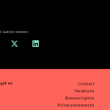
t laatste nieuws:
gië nv
Contact
Vacatures
Manuscripten
Privacystatement