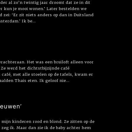
er al zo’n twintig jaar droomt dat ze in dit
er kun je mooi wonen.’ Later bestelden we
zei: ‘Er zit niets anders op dan in Duitsland
terdam.’ Ik be...
erachteraan. Het was een bruiloft alleen voor
 Ze werd het dichtstbijzijnde café
café, met alle stoelen op de tafels, kwam er
lden Thais eten. Ik geloof nie...
eeuwen’
 mijn kinderen rood en blond. Ze zitten op de
’ zeg ik. Maar dan zie ik de baby achter hem