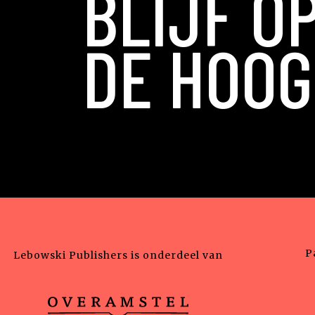
BLIJF O
DE HOOG
P
Lebowski Publishers is onderdeel van