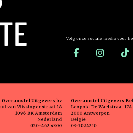
P
TE
Volg onze sociale media voor he
Overamstel Uitgevers bv
Overamstel Uitgevers Bel
aul van Vlissingenstraat 18
Leopold De Waelstraat 17A
1096 BK Amsterdam
2000 Antwerpen
Nederland
België
020-462 4300
03-3024210