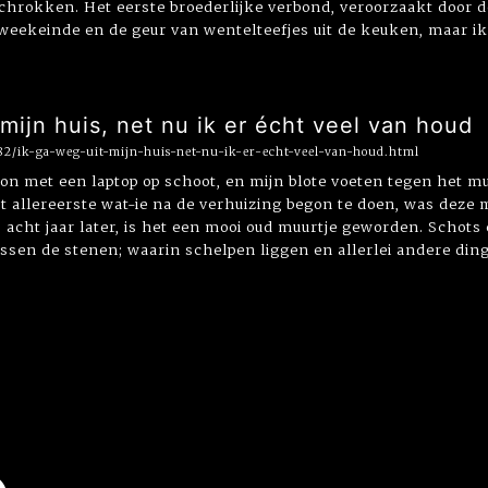
hrokken. Het eerste broederlijke verbond, veroorzaakt door dez
t weekeinde en de geur van wentelteefjes uit de keuken, maar ik 
 mijn huis, net nu ik er écht veel van houd
82/ik-ga-weg-uit-mijn-huis-net-nu-ik-er-echt-veel-van-houd.html
 zon met een laptop op schoot, en mijn blote voeten tegen het m
allereerste wat-ie na de verhuizing begon te doen, was deze m
, acht jaar later, is het een mooi oud muurtje geworden. Schots
sen de stenen; waarin schelpen liggen en allerlei andere dinget