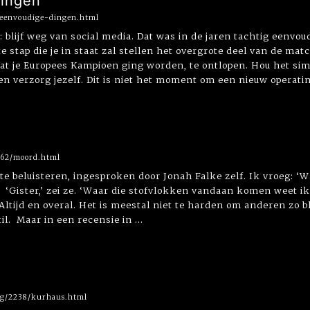
dingen
8/eenvoudige-dingen.html
s: blijf weg van social media. Dat was in de jaren tachtig eenv
te stap die je in staat zal stellen het overgrote deel van de m
at je Europees Kampioen ging worden, te ontlopen. Hou het sim
n verzorg jezelf. Dit is niet het moment om een nieuw operating
1162/moord.html
te beluisteren, ingesproken door Jonah Falke zelf. Ik vroeg: ‘W
’ ‘Gister,’ zei ze. ‘Waar die stofvlokken vandaan komen weet i
ltijd en overal. Het is meestal niet te harden om anderen zo bli
stil. Maar in een recensie in ...
log/2238/kurhaus.html