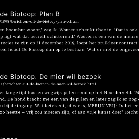
 de Biotoop: Plan B
g/1898/berichten-uit-de-biotoop-plan-b.html
 een boomhut woont,’ zeg ik. Wouter schenkt thee in. ‘Dat is oo
p ligt wat dat betreft schitterend.’ Wouter is een van de mense
precies te zijn op 31 december 2019, loopt het bruikleencontract
heid houdt De Biotoop dan op te bestaan. Wat er met de ongeveer
 de Biotoop: De mier wil bezoek
41/berichten-uit-de-biotoop-de-mier-wil-bezoek.html
 er lange tijd houten wegwijs-pijlen rond op het Noorderveld. ‘
d. De hond bracht me een van de pijlen en later zag ik er nog
m bij de ingang. Wat betekent, of wie is, MERIJN VRIJ? Is het e
o heette – vrij zou moeten zijn, of aan vrije kunst doet? Recht