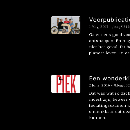
Voorpublicati
1 May, 2017 - /blog/131
Ga er eens goed voo
ontsnappen. En nog 
niet het geval. Dit
planeet leven. In e
Een wonderki
2 June, 2016 - /blog/6
Dat was wat ik dach
moest zijn, bewees
toelatingsexamen kl
ondenkbaar dat deze
kunnen...