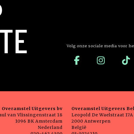
P
TE
Volg onze sociale media voor he
Overamstel Uitgevers bv
Overamstel Uitgevers Bel
aul van Vlissingenstraat 18
Leopold De Waelstraat 17A
1096 BK Amsterdam
2000 Antwerpen
Nederland
België
020-462 4300
03-3024210