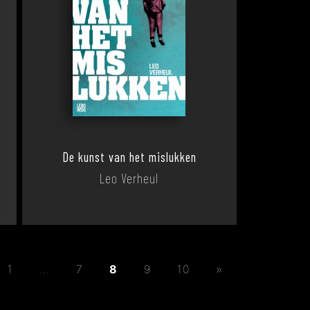
De kunst van het mislukken
Leo Verheul
1
...
7
8
9
10
»