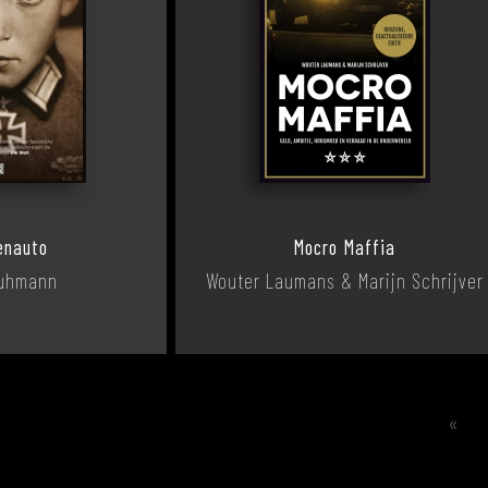
enauto
Mocro Maffia
Fuhmann
Wouter Laumans & Marijn Schrijver
«