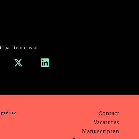
t laatste nieuws:
gië nv
Contact
Vacatures
Manuscripten