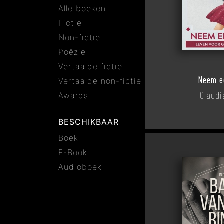
Alle boeken
Fictie
Non-fictie
Poëzie
Vertaalde fictie
Neem e
Vertaalde non-fictie
Claudi
Awards
BESCHIKBAAR
Boek
E-Book
Audioboek