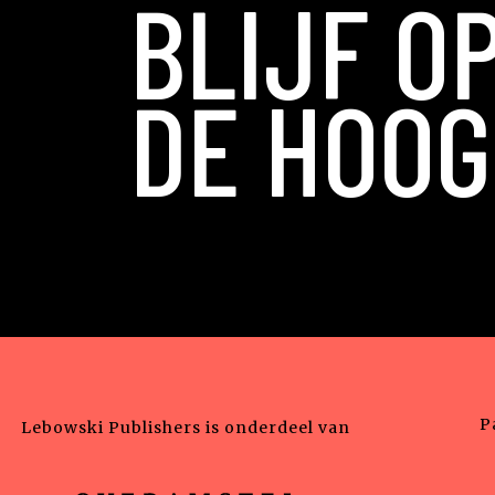
BLIJF O
DE HOOG
P
Lebowski Publishers is onderdeel van