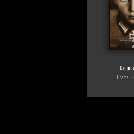
De jod
Franz 