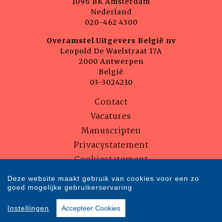
1096 BK Amsterdam
Nederland
020-462 4300
Overamstel Uitgevers België nv
Leopold De Waelstraat 17A
2000 Antwerpen
België
03-3024210
Contact
Vacatures
Manuscripten
Privacystatement
Cookiestatement
Cookie-instellingen
Deze website maakt gebruik van cookies voor een zo
goed mogelijke gebruikerservaring
Copyright © 2007-2026 Overamstel Uitgevers - Alle rechten voorbehouden
Instellingen
Accepteer Cookies
- Ontwerp door
Dog and Pony