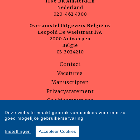
1096 BK Amsterdam
Nederland
020-462 4300
Overamstel Uitgevers België nv
Leopold De Waelstraat 17A
2000 Antwerpen
België
03-3024210
Contact
Vacatures
Manuscripten
Privacystatement
Cookiestatement
Cookie-instellingen
Deze website maakt gebruik van cookies voor een zo
goed mogelijke gebruikerservaring
Copyright © 2007-2026 Overamstel Uitgevers - Alle rechten voorbehouden
Instellingen
Accepteer Cookies
- Ontwerp door
Dog and Pony